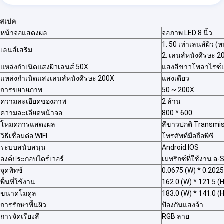
สเปค
หน้าจอแสดงผล
จอภาพ LED 8 นิ้ว
1. 50 เท่าเลนส์ผิว (ห
เลนส์เสริม
2. เลนส์หนังศีรษะ 2
แหล่งกำเนิดแสงผิวเลนส์ 50X
แสงสีขาวโพลาไรซ์แล
แหล่งกำเนิดแสงเลนส์หนังศีรษะ 200X
แสงเดียว
การขยายภาพ
50 ~ 200X
ความละเอียดของภาพ
2 ล้าน
ความละเอียดหน้าจอ
800 * 600
โหมดการแสดงผล
สีขาวปกติ Transmi
วิธีเชื่อมต่อ WIFI
โทรศัพท์มือถือพีซี
ระบบสนับสนุน
Android.IOS
องค์ประกอบไดร์เวอร์
เมทริกซ์ที่ใช้งาน a-
จุดพิทช์
0.0675 (W) * 0.2025
พื้นที่ใช้งาน
162.0 (W) * 121.5 (
ขนาดโมดูล
183.0 (W) * 141.0 (H
การรักษาพื้นผิว
ป้องกันแสงจ้า
การจัดเรียงสี
RGB ลาย