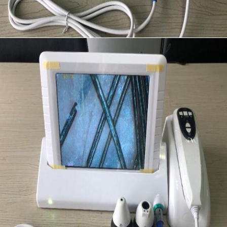
ระบบตรวจวัดคลื่นไฟฟ้าหัวใจ
ออกซิเจน Concentrator Humidifier
Dermatoscope วิดีโอ
ปั๊มฉีดยาทางการแพทย์
อุปกรณ์ค้นหาตำแหน่งของหลอดเลือดดำ
แรงดูดสูญญากาศด้วยตนเอง
เครื่องแต่งหน้าถาวร