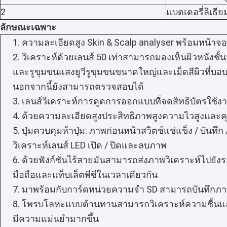
ทัวร์โรงงาน
2
แบตเตอรี่ลิเธีย
ลักษณะเฉพาะ
ควบคุมคุณภาพ
1. ความละเอียดสูง Skin & Scalp analyser พร้อมหน้าจอ LCD
ติดต่อเรา
2. วิเคราะห์ด้วยเลนส์ 50 เท่าสามารถมองเห็นผิวหนังชั้
และรูขุมขนแสงยูวีรูขุมขนขนาดใหญ่และเม็ดสีผิวที่บ
ข่าว
นอกจากนี้ยังสามารถตรวจสอบได้
คดี
3. เลนส์วิเคราะห์การดูดการออกแบบที่จดสิทธิบัตรใช้ง
4. ด้วยความละเอียดสูงประสิทธิภาพสูงความไวสูงและ
Shopping Online
5. ปุ่มควบคุมห้าปุ่ม: ภาพก่อนหน้าสวิตช์แช่แข็ง / บันทึก
วิเคราะห์เลนส์ LED เปิด / ปิดและลบภาพ
6. ด้วยฟังก์ชั่นไร้สายมันสามารถส่งภาพวิเคราะห์ไปยัง
เครื่องสแกนอัลตร้าซาวด์แบบพกพา
มือถือและแท็บเล็ตพีซีในเวลาเดียวกัน
7. มาพร้อมกับการ์ดหน่วยความจำ SD สามารถบันทึกภาพ
เครื่องสแกนเนอร์มือถืออัลตราซาวด์
8. โพรบโลหะแบบต้านทานสามารถวิเคราะห์ความชื้นแ
เครื่องตรวจอัลตร้าซาวด์สัตวแพทย์
มีความแม่นยำมากขึ้น