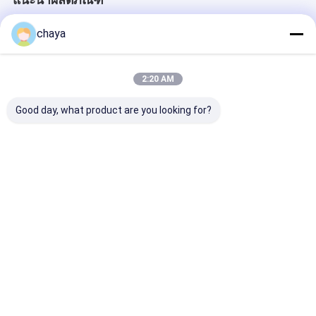
chaya
2:20 AM
Good day, what product are you looking for?
มินิ ดิจิตอล วิดีโอ
กล้องวิดีโอดิจิทัล
กล้องดิจิตอลแ
Dermatoscope
Dermatoscope ขนาด
ผิว Dermatosc
1920x1080
วิดีโอผมกล้องดิจ
มีกำลังขยาย 200
ราคาดีที่สุด
ราคาดีที่สุด
ราคาดีที่ส
Desktop Site
บ้าน
เกี่ยวกับเรา
ติดต่อเรา
Privacy Policy
แผนผังเว็บไซต์
คุณภาพ
เครื่องสแกนอัลตร้าซาวด์แบบพกพา
โรงงานในประเทศ
จีน.Copyright © 2026 Wuxi Biomedical Technology Co., Ltd.. All
Rights Reserved.