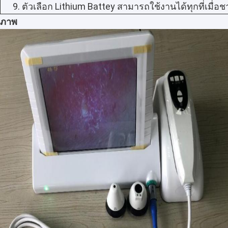
9. ตัวเลือก Lithium Battey สามารถใช้งานได้ทุกที่เมื่อช
อินฟราเรดค้นหาหลอดเลือดดำ
ภาพ
เครื่องวิเคราะห์ผิวดิจิตอล
Color Doppler Ultrasound Scanner
อุปกรณ์ป้องกันส่วนบุคคล PPE
Otoscope วิดีโอดิจิตอล
ปากกาไมโครเดอร์มา
เครื่องนวดหน้าคลื่นความถี่วิทยุ
กล้องดิจิตอล Fundus
ดิจิตอล Colposcope อิเล็กทรอนิกส์
จอภาพผู้ป่วยหลายพารามิเตอร์