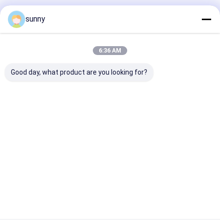
sunny
6:36 AM
Good day, what product are you looking for?
มินิ ดิจิตอล วิดีโอ
กล้องวิดีโอดิจิทัล
Polarized Ligh
Dermatoscope
Dermatoscope ขนาด
นิ้ว Digital
1920x1080
Dermoscope
ราคาดีที่สุด
ราคาดีที่สุด
ราคาดีที่ส
Desktop Site
บ้าน
เกี่ยวกับเรา
ติดต่อเรา
บ้าน
Privacy Policy
แผนผังเว็บไซต์
สินค้า
คุณภาพ
เครื่องสแกนอัลตร้าซาวด์แบบพกพา
โรงงานในประเทศ
จีน.Copyright © 2026 Wuxi Biomedical Technology Co., Ltd.. All
เกี่ยวกับเรา
Rights Reserved.