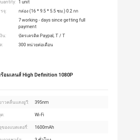
uantity:
1 unit
รจุ:
กล่อง (16 * 9.5 * 5.5 ซม.) 0.2 กก
7 working - days since getting full
payment
งิน:
บัตรเครดิต Paypal, T / T
ต:
300 หน่วยต่อเดือน
ร้อมเลนส์ High Definition 1080P
าวคลื่นแสงยูวี:
395nm
ุต:
Wi-Fi
ุของแบตเตอรี่:
1600mAh
นการชาร์จ:
3 ชั่วโมง