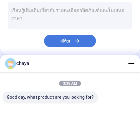
อินฟราเรดค้นหาหลอดเลือดดำ
เครื่องวิเคราะห์ผิวดิจิตอล
Color Doppler Ultrasound Scanner
চালিয়ে
อุปกรณ์ป้องกันส่วนบุคคล PPE
Otoscope วิดีโอดิจิตอล
chaya
หมวดหมู่ของเรา
ปากกาไมโครเดอร์มา
3:38 AM
เครื่องนวดหน้าคลื่นความถี่วิทยุ
Good day, what product are you looking for?
กล้องดิจิตอล Fundus
ดิจิตอล Colposcope อิเล็กทรอนิกส์
เครื่องสแกนอัลตร้า
เครื่องสแกนเนอร์มือถือ
เครื่องตรวจอัลตร
จอภาพผู้ป่วยหลายพารามิเตอร์
ซาวด์แบบพกพา
อัลตราซาวด์
ซาวด์สัตวแพทย์