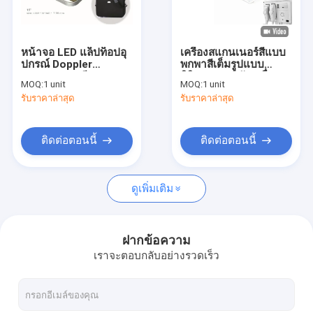
ทัวร์โรงงาน
ควบคุมคุณภาพ
หน้าจอ LED แล็ปท็อปอุ
เครื่องสแกนเนอร์สีแบบ
ปกรณ์ Doppler
พกพาสีเต็มรูปแบบ
ติดต่อเรา
Ultrasound สีสแกนเนอ
ดิจิตอลประหยัดเครื่อง
MOQ:
1 unit
MOQ:
1 unit
ร์พร้อมที่เก็บข้อมูล USB
ตรวจอัลตร้าซาวด์สีแบบ
รับราคาล่าสุด
รับราคาล่าสุด
ประหยัดพร้อมฟังก์ชั่น
ข่าว
PW
คดี
ติดต่อตอนนี้
ติดต่อตอนนี้
Shopping Online
ดูเพิ่มเติม
เครื่องสแกนอัลตร้าซาวด์แบบพกพา
ฝากข้อความ
เราจะตอบกลับอย่างรวดเร็ว
เครื่องสแกนเนอร์มือถืออัลตราซาวด์
เครื่องตรวจอัลตร้าซาวด์สัตวแพทย์