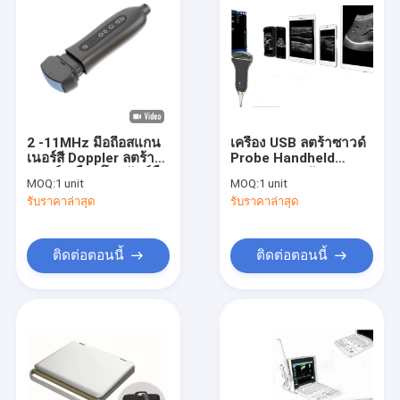
2 -11MHz มือถือสแกน
เครื่อง USB ลตร้าซาวด์
เนอร์สี Doppler ลตร้า
Probe Handheld
ซาวด์เหมือนโทรศัพท์มือ
Doppler รองรับ
MOQ:
1 unit
MOQ:
1 unit
ถือ
Windows Android
รับราคาล่าสุด
รับราคาล่าสุด
ติดต่อตอนนี้
ติดต่อตอนนี้
บ้าน
สินค้า
เกี่ยวกับเรา