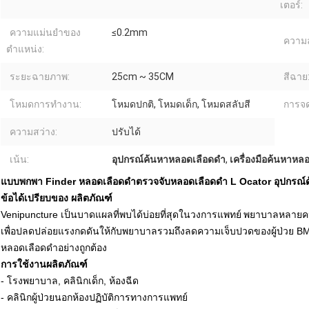
เตอร์:
ความแม่นยำของ
≤0.2mm
ความ
ตำแหน่ง:
ระยะฉายภาพ:
25cm ~ 35CM
สีฉาย
โหมดการทำงาน:
โหมดปกติ, โหมดเด็ก, โหมดสลับสี
การจด
ความสว่าง:
ปรับได้
เน้น:
อุปกรณ์ค้นหาหลอดเลือดดำ
,
เครื่องมือค้นหาหล
แบบพกพา Finder หลอดเลือดดำตรวจจับหลอดเลือดดำ L Ocator อุปกรณ์
ข้อได้เปรียบของ
ผลิตภัณฑ์
Venipuncture เป็นบาดแผลที่พบได้บ่อยที่สุดในวงการแพทย์
พยาบาลหลายคนอ
เพื่อปลดปล่อยแรงกดดันให้กับพยาบาลรวมถึงลดความเจ็บปวดของผู้ป่วย B
หลอดเลือดดำอย่างถูกต้อง
การใช้งานผลิตภัณฑ์
- โรงพยาบาล, คลินิกเด็ก, ห้องฉีด
- คลินิกผู้ป่วยนอกห้องปฏิบัติการทางการแพทย์