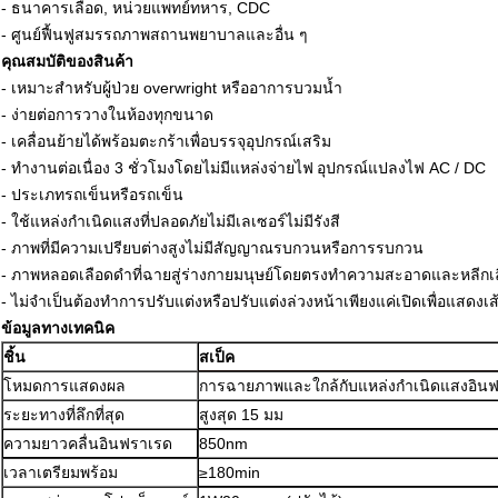
- ธนาคารเลือด, หน่วยแพทย์ทหาร, CDC
- ศูนย์ฟื้นฟูสมรรถภาพสถานพยาบาลและอื่น ๆ
คุณสมบัติของสินค้า
- เหมาะสำหรับผู้ป่วย overwright หรืออาการบวมน้ำ
- ง่ายต่อการวางในห้องทุกขนาด
- เคลื่อนย้ายได้พร้อมตะกร้าเพื่อบรรจุอุปกรณ์เสริม
- ทำงานต่อเนื่อง 3 ชั่วโมงโดยไม่มีแหล่งจ่ายไฟ
อุปกรณ์แปลงไฟ AC / DC
- ประเภทรถเข็นหรือรถเข็น
- ใช้แหล่งกำเนิดแสงที่ปลอดภัยไม่มีเลเซอร์ไม่มีรังสี
- ภาพที่มีความเปรียบต่างสูงไม่มีสัญญาณรบกวนหรือการรบกวน
- ภาพหลอดเลือดดำที่ฉายสู่ร่างกายมนุษย์โดยตรงทำความสะอาดและหลีกเลี่
- ไม่จำเป็นต้องทำการปรับแต่งหรือปรับแต่งล่วงหน้าเพียงแค่เปิดเพื่อแสดงเส
ข้อมูลทางเทคนิค
ชิ้น
สเป็ค
โหมดการแสดงผล
การฉายภาพและใกล้กับแหล่งกำเนิดแสงอิน
ระยะทางที่ลึกที่สุด
สูงสุด 15 มม
ความยาวคลื่นอินฟราเรด
850nm
เวลาเตรียมพร้อม
≥180min