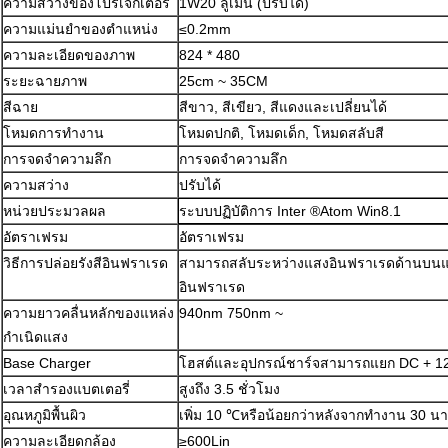
ความสว่างของโปรเจ็กเตอร์
1W20 ลูเมน (ปรับได้)
ความแม่นยำของตำแหน่ง
≤0.2mm
ความละเอียดของภาพ
824 * 480
ระยะฉายภาพ
25cm ~ 35CM
สีฉาย
สีขาว, สีเขียว, สีแดงและเปลี่ยนได้
โหมดการทำงาน
โหมดปกติ, โหมดเด็ก, โหมดสลับสี
การจดจำความลึก
การจดจำความลึก
ความสว่าง
ปรับได้
หน่วยประมวลผล
ระบบปฏิบัติการ Inter ®Atom Win8.1
อัตราเฟรม
อัตราเฟรม
วิธีการปล่อยรังสีอินฟราเรด
สามารถสลับระหว่างแสงอินฟราเรดด้านบนแ
อินฟราเรด
ความยาวคลื่นหลักของแหล่ง
940nm 750nm ~
กำเนิดแสง
Base Charger
โฮสต์และอุปกรณ์ชาร์จสามารถแยก DC + 1
เวลาสำรองแบตเตอรี่
สูงถึง 3.5 ชั่วโมง
อุณหภูมิพื้นผิว
เพิ่ม 10 ℃หรือน้อยกว่าหลังจากทำงาน 30 นา
ความละเอียดกล้อง
≥600Lin