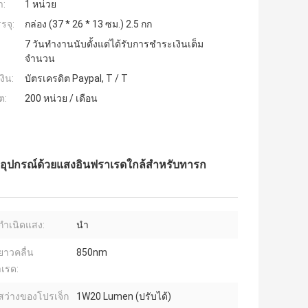
ำ:
1 หน่วย
รจุ:
กล่อง (37 * 26 * 13 ซม.) 2.5 กก
7 วันทำงานนับตั้งแต่ได้รับการชำระเงินเต็ม
จำนวน
งิน:
บัตรเครดิต Paypal, T / T
ต:
200 หน่วย / เดือน
อุปกรณ์ด้วยแสงอินฟราเรดใกล้สำหรับทารก
กำเนิดแสง:
นำ
าวคลื่น
850nm
เรด:
ว่างของโปรเจ็ก
1W20 Lumen (ปรับได้)