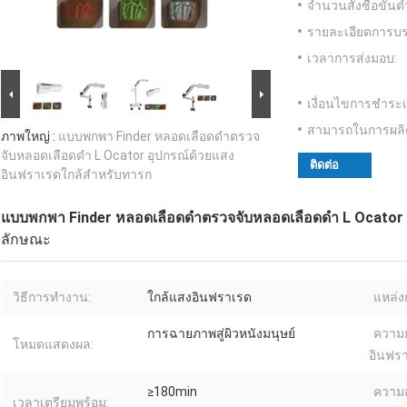
จำนวนสั่งซื้อขั้นต่
รายละเอียดการบร
เวลาการส่งมอบ:
เงื่อนไขการชำระเ
สามารถในการผลิ
ภาพใหญ่ :
แบบพกพา Finder หลอดเลือดดำตรวจ
จับหลอดเลือดดำ L Ocator อุปกรณ์ด้วยแสง
ติดต่อ
อินฟราเรดใกล้สำหรับทารก
แบบพกพา Finder หลอดเลือดดำตรวจจับหลอดเลือดดำ L Ocator 
ลักษณะ
วิธีการทำงาน:
ใกล้แสงอินฟราเรด
แหล่ง
การฉายภาพสู่ผิวหนังมนุษย์
ความย
โหมดแสดงผล:
อินฟรา
≥180min
ความส
เวลาเตรียมพร้อม: