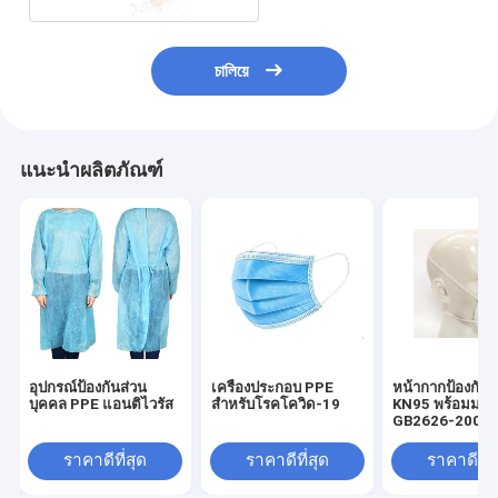
চালিয়ে
แนะนำผลิตภัณฑ์
อุปกรณ์ป้องกันส่วน
เครื่องประกอบ PPE
หน้ากากป้องกันท
บุคคล PPE แอนติไวรัส
สําหรับโรคโควิด-19
KN95 พร้อมมา
GB2626-2006 
98%
ราคาดีที่สุด
ราคาดีที่สุด
ราคาดีที่ส