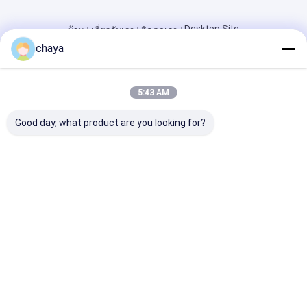
Desktop Site
บ้าน
เกี่ยวกับเรา
ติดต่อเรา
Privacy Policy
chaya
แผนผังเว็บไซต์
คุณภาพ
เครื่องสแกนอัลตร้าซาวด์แบบพกพา
โรงงานในประเทศ
จีน.Copyright © 2026 Wuxi Biomedical Technology Co., Ltd.. All
5:43 AM
Rights Reserved.
Good day, what product are you looking for?
บ้าน
สินค้า
เกี่ยวกับเรา