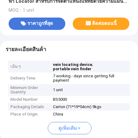
พา Locator สำหรับการจัดตำแหน่งแพทย์ด้วยความแม่นยำ
สูง
MOQ：1 unit
ราคาถูกที่สุด
ติดต่อตอนนี้
รายละเอียดสินค้า
,
vein locating device
เน้น ๆ
portable vein finder
7 working - days since getting full
Delivery Time
payment
Minimum Order
1 unit
Quantity
Model Number
BS5000
Packaging Details
Carton (71*19*54cm) 9kgs
Place of Origin
China
ดูเพิ่มเติม