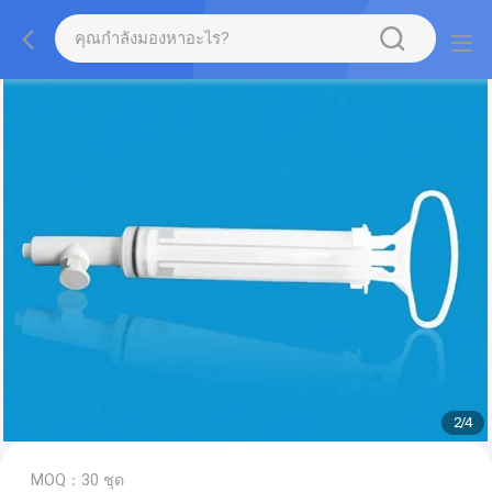
2
/
4
MOQ：30 ชุด