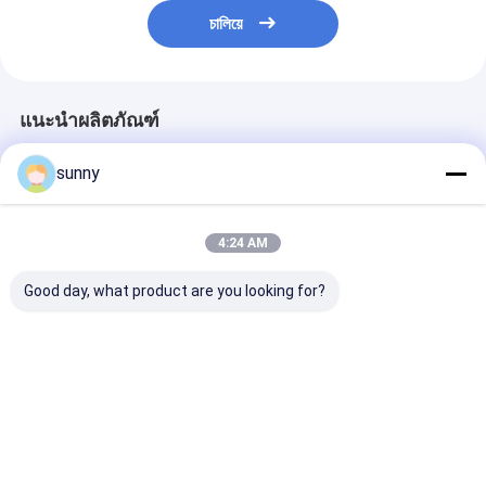
চালিয়ে
แนะนำผลิตภัณฑ์
sunny
4:24 AM
Good day, what product are you looking for?
เครื่องมือทำแท้งด้วย
Manual Vacuum
Comfortable 
สุญญากาศแบบใช้แล้ว
Aspiration to Empty
Vacuum Aspir
ทิ้ง MVA ความทะเยอทะ
Uterus Using a
Video Digital
ยานสูญญากาศด้วย
Manual Vacuum
Otoscope Low
ตนเอง
Aspirator and
Damage
ราคาดีที่สุด
ราคาดีที่สุด
ราคาดีที่ส
Cannula
Desktop Site