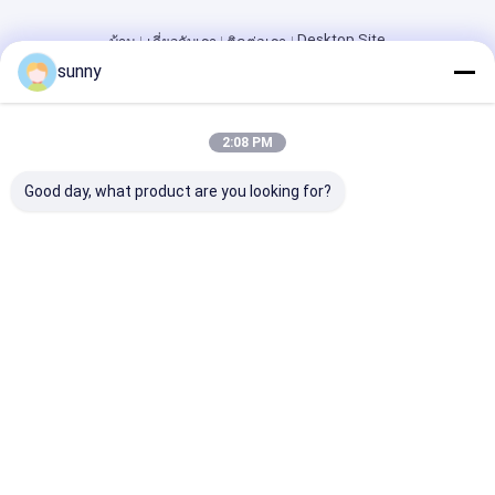
Desktop Site
บ้าน
เกี่ยวกับเรา
ติดต่อเรา
Privacy Policy
sunny
แผนผังเว็บไซต์
คุณภาพ
เครื่องสแกนอัลตร้าซาวด์แบบพกพา
โรงงานในประเทศ
จีน.Copyright © 2026 Wuxi Biomedical Technology Co., Ltd.. All
2:08 PM
Rights Reserved.
Good day, what product are you looking for?
บ้าน
สินค้า
เกี่ยวกับเรา