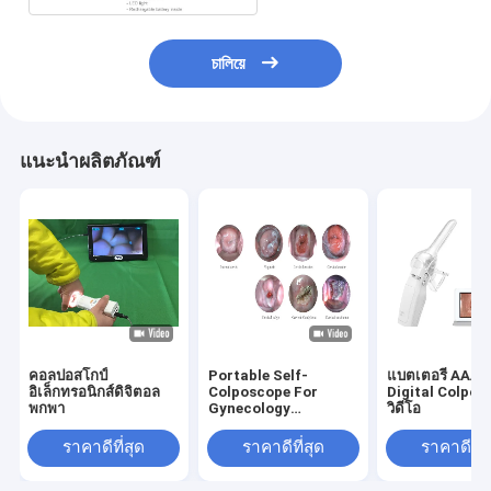
চালিয়ে
แนะนำผลิตภัณฑ์
คอลปอสโกป์
Portable Self-
แบตเตอรี่ AAA อ
อิเล็กทรอนิกส์ดิจิตอล
Colposcope For
Digital Colpos
พกพา
Gynecology
วิดีโอ
Connected To
Monitor Computer
ราคาดีที่สุด
ราคาดีที่สุด
ราคาดีที่ส
Television