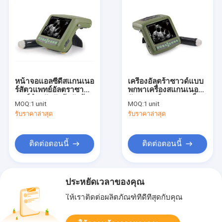
หน้าจอแอลซีดีสแกนเนอ
เครื่องอัลตร้าซาวด์แบบ
ร์สัตวแพทย์อัลตราซา
พกพาเครื่องสแกนเนอร์
วนด์สำหรับวัวม้าวัวม้า
สัตวแพทย์แบบมองเห็น
MOQ:
1 unit
MOQ:
1 unit
สุนัขสุกรแพะลามะ
ได้ง่าย Backfat Max
รับราคาล่าสุด
รับราคาล่าสุด
Display ความลึก 20 ซม
ติดต่อตอนนี้
ติดต่อตอนนี้
ประหยัดเวลาของคุณ
ให้เราติดต่อผลิตภัณฑ์ที่ดีที่สุดกับคุณ