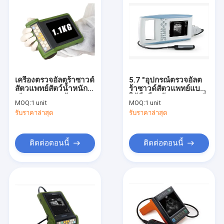
เครื่องตรวจอัลตร้าซาวด์
5.7 "อุปกรณ์ตรวจอัลต
สัตวแพทย์สัตว์น้ำหนัก
ร้าซาวด์สัตวแพทย์แบบ
เพียง 1.1 กก. พร้อมฝา
ใช้มือถือพร้อมแบตเตอรี่
MOQ:
1 unit
MOQ:
1 unit
ครอบซันไชน์
Li - Ion สำหรับสัตว์
รับราคาล่าสุด
รับราคาล่าสุด
ติดต่อตอนนี้
ติดต่อตอนนี้
บ้าน
สินค้า
เกี่ยวกับเรา