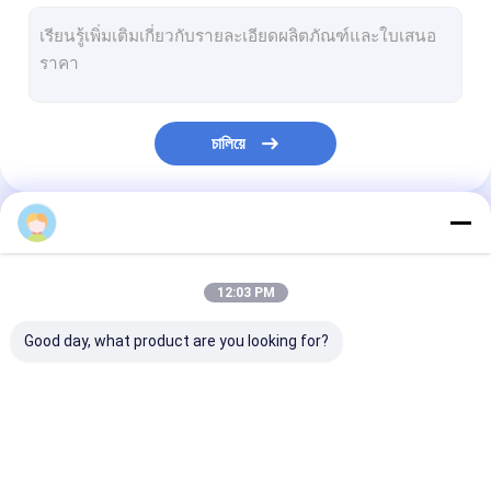
อินฟราเรดค้นหาหลอดเลือดดำ
เครื่องวิเคราะห์ผิวดิจิตอล
Color Doppler Ultrasound Scanner
চালিয়ে
อุปกรณ์ป้องกันส่วนบุคคล PPE
Otoscope วิดีโอดิจิตอล
หมวดหมู่ของเรา
ปากกาไมโครเดอร์มา
12:03 PM
เครื่องนวดหน้าคลื่นความถี่วิทยุ
Good day, what product are you looking for?
กล้องดิจิตอล Fundus
ดิจิตอล Colposcope อิเล็กทรอนิกส์
เครื่องสแกนอัลตร้า
เครื่องสแกนเนอร์มือถือ
เครื่องตรวจอัลตร
จอภาพผู้ป่วยหลายพารามิเตอร์
ซาวด์แบบพกพา
อัลตราซาวด์
ซาวด์สัตวแพทย์