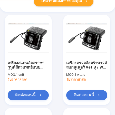
ให้ความต้องการของคุณ
เครื่องสแกนอัลตราซา
เครื่องตรวจอัลตร้าซาวด์
วนด์สัตวแพทย์แบบ
สแกนเนอร์ Vet B / W
ดิจิทัล
แบบมือถืออุปกรณ์
MOQ:
1 unit
MOQ:
1 หน่วย
วินิจฉัยหลาย - ความถี่
รับราคาล่าสุด
รับราคาล่าสุด
พร็อบ
ติดต่อตอนนี้
ติดต่อตอนนี้