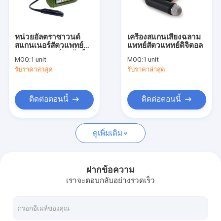
ทัวร์โรงงาน
ควบคุมคุณภาพ
หน่วยอัลตราซาวนด์
เครื่องสแกนเสียงฉลาม
สแกนเนอร์สัตวแพทย์
แพทย์สัตวแพทย์ดิจิตอล
ติดต่อเรา
อัลตราซาวนด์จับข้อมือ
MOQ:
1 unit
MOQ:
1 unit
กับ 6.5mhz เชิงเส้น
รับราคาล่าสุด
รับราคาล่าสุด
ทวารหนักสอบสวนของ
ข่าว
คดี
ติดต่อตอนนี้
ติดต่อตอนนี้
Shopping Online
ดูเพิ่มเติม
เครื่องสแกนอัลตร้าซาวด์แบบพกพา
ฝากข้อความ
เราจะตอบกลับอย่างรวดเร็ว
เครื่องสแกนเนอร์มือถืออัลตราซาวด์
เครื่องตรวจอัลตร้าซาวด์สัตวแพทย์